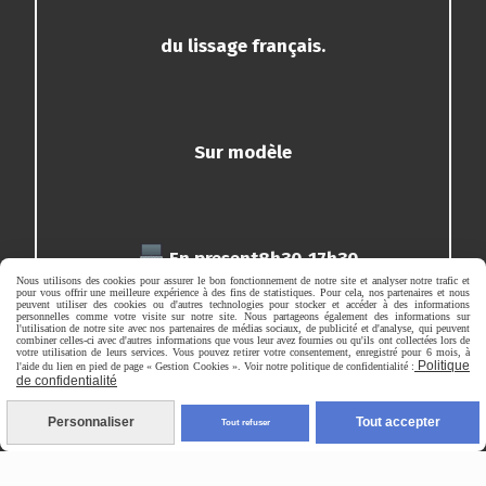
du lissage français.
Sur modèle
En present8h30-17h30
Nous utilisons des cookies pour assurer le bon fonctionnement de notre site et analyser notre trafic et
pour vous offrir une meilleure expérience à des fins de statistiques. Pour cela, nos partenaires et nous
peuvent utiliser des cookies ou d'autres technologies pour stocker et accéder à des informations
personnelles comme votre visite sur notre site. Nous partageons également des informations sur
l'utilisation de notre site avec nos partenaires de médias sociaux, de publicité et d'analyse, qui peuvent
combiner celles-ci avec d'autres informations que vous leur avez fournies ou qu'ils ont collectées lors de
votre utilisation de leurs services. Vous pouvez retirer votre consentement, enregistré pour 6 mois, à
1 jour
Politique
l'aide du lien en pied de page « Gestion Cookies ». Voir notre politique de confidentialité :
de confidentialité
Personnaliser
Tout accepter
Tout refuser