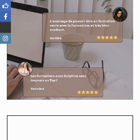
⭐⭐⭐⭐⭐