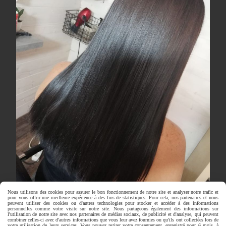
Nous utilisons des cookies pour assurer le bon fonctionnement de notre site et analyser notre trafic et
pour vous offrir une meilleure expérience à des fins de statistiques. Pour cela, nos partenaires et nous
peuvent utiliser des cookies ou d'autres technologies pour stocker et accéder à des informations
personnelles comme votre visite sur notre site. Nous partageons également des informations sur
l'utilisation de notre site avec nos partenaires de médias sociaux, de publicité et d'analyse, qui peuvent
combiner celles-ci avec d'autres informations que vous leur avez fournies ou qu'ils ont collectées lors de
votre utilisation de leurs services. Vous pouvez retirer votre consentement, enregistré pour 6 mois, à