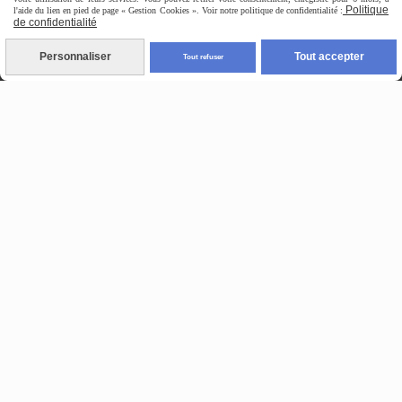
Lissage Français
Politique
l'aide du lien en pied de page « Gestion Cookies ». Voir notre politique de confidentialité :
de confidentialité
Personnaliser
Tout accepter
Tout refuser
Savoir le différencier du lissage brésilien.
Connaître le protocole ,les tarifs et marge.
Savoir proposer
et réaliser le nouveau concept
du lissage français.