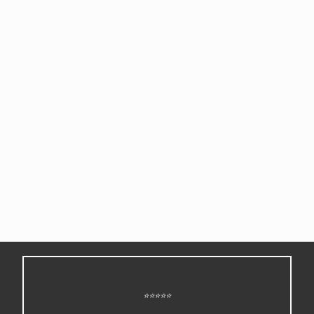
⭐⭐⭐⭐⭐