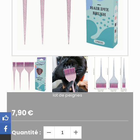
lot de peignes
7,90
€
Quantité :