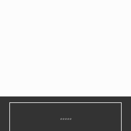
⭐⭐⭐⭐⭐