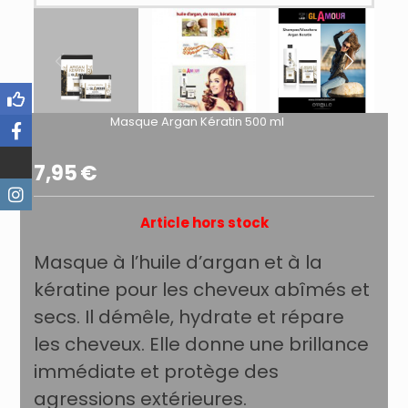
Masque Argan Kératin 500 ml
7,95
€
Article hors stock
Masque à l’huile d’argan et à la
kératine pour les cheveux abîmés et
secs. Il démêle, hydrate et répare
les cheveux. Elle donne une brillance
immédiate et protège des
agressions extérieures.