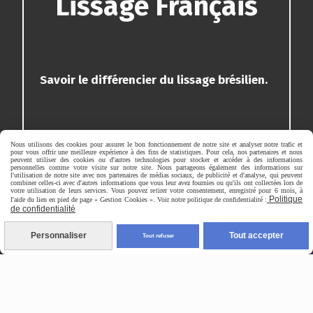
Lissage Français
Savoir le différencier du lissage brésilien.
Nous utilisons des cookies pour assurer le bon fonctionnement de notre site et analyser notre trafic et
Connaître le protocole ,les tarifs et marge.
pour vous offrir une meilleure expérience à des fins de statistiques. Pour cela, nos partenaires et nous
peuvent utiliser des cookies ou d'autres technologies pour stocker et accéder à des informations
personnelles comme votre visite sur notre site. Nous partageons également des informations sur
l'utilisation de notre site avec nos partenaires de médias sociaux, de publicité et d'analyse, qui peuvent
combiner celles-ci avec d'autres informations que vous leur avez fournies ou qu'ils ont collectées lors de
votre utilisation de leurs services. Vous pouvez retirer votre consentement, enregistré pour 6 mois, à
Politique
l'aide du lien en pied de page « Gestion Cookies ». Voir notre politique de confidentialité :
de confidentialité
Savoir proposer
et réaliser le nouveau concept
Personnaliser
Tout accepter
Tout refuser
du lissage français.