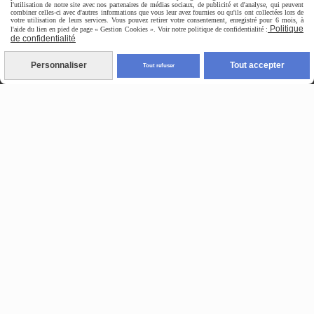
l'utilisation de notre site avec nos partenaires de médias sociaux, de publicité et d'analyse, qui peuvent
combiner celles-ci avec d'autres informations que vous leur avez fournies ou qu'ils ont collectées lors de
votre utilisation de leurs services. Vous pouvez retirer votre consentement, enregistré pour 6 mois, à
Politique
l'aide du lien en pied de page « Gestion Cookies ». Voir notre politique de confidentialité :
de confidentialité
Personnaliser
Tout accepter
Tout refuser
enregistré sous le n°93.83.04505.83 paca
boulevard louis faraud
83140 six fours les plages
microentreprise non assujetti à la tva
440012847 rcs toulon
contact:
[email protected]
06.83.64.01.96