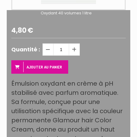
Oxydant 40 volumes 1 litre
4,80
€
Quantité :
AJOUTER AU PANIER
Émulsion oxydant en crème à pH
stabilisé avec parfum aromatique.
Sa formule, conçue pour une
utilisation spécifique avec la couleur
permanente Glamour hair Color
Cream, donne au produit un haut