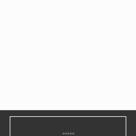
⭐⭐⭐⭐⭐