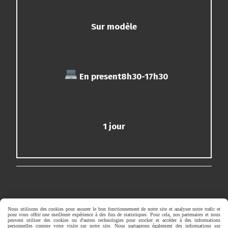
Sur modèle
En present8h30-17h30
1 jour
Nous utilisons des cookies pour assurer le bon fonctionnement de notre site et analyser notre trafic et
pour vous offrir une meilleure expérience à des fins de statistiques. Pour cela, nos partenaires et nous
peuvent utiliser des cookies ou d'autres technologies pour stocker et accéder à des informations
personnelles comme votre visite sur notre site. Nous partageons également des informations sur