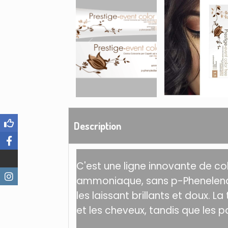
Description
C'est une ligne innovante de c
ammoniaque, sans p-Phenelendi
les laissant brillants et doux.
La 
et les cheveux, tandis que les p