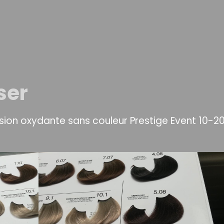
ser
ulsion oxydante sans couleur Prestige Event 10