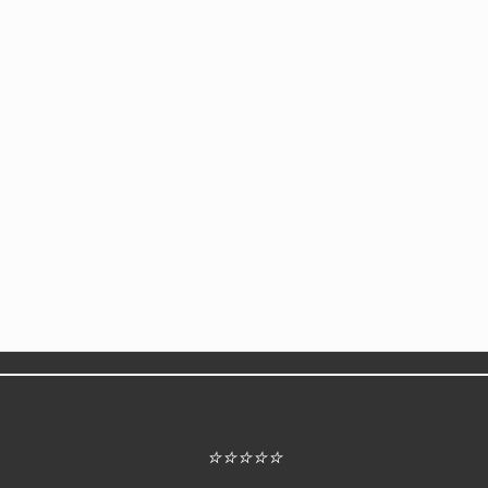
⭐⭐⭐⭐⭐