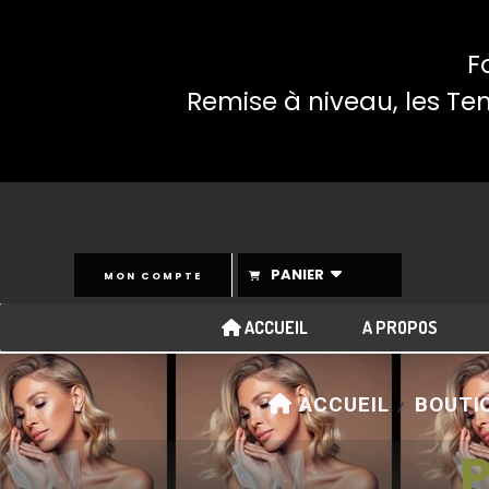
Panneau de gestion des cookies
F
Remise à niveau, les Te
PANIER
MON COMPTE
ACCUEIL
A PROPOS
ACCUEIL
BOUTIQ
P