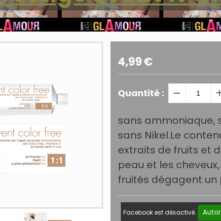
4,99
€
Quantité :
sans ammoniaque, s
sans Nikel.Le contenu
extraits de fruits et
peau et les cheveux,
fruités dégagent un
Autor
Facebook est désactivé.